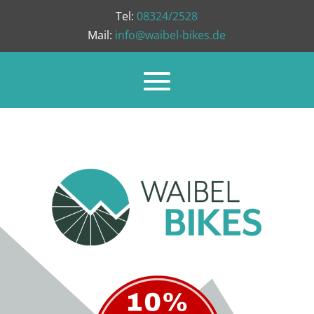
Tel:
08324/2528
Mail:
info@waibel-bikes.de