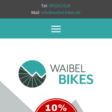
Tel:
08324/2528
Mail:
info@waibel-bikes.de