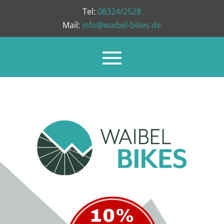
Tel:
08324/2528
Mail:
info@waibel-bikes.de