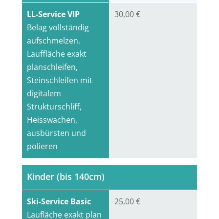
LL-Service VIP
30,00 €
Belag vollständig
aufschmelzen,
Lauffläche exakt
planschleifen,
Steinschleifen mit
digitalem
Strukturschliff,
Heisswachen,
ausbürsten und
polieren
Kinder (bis 140cm)
Ski-Service Basic
25,00 €
Laufläche exakt plan